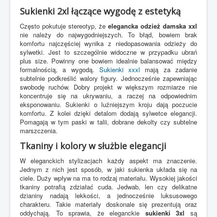
Sukienki 2xl łączące wygodę z estetyką
Często pokutuje stereotyp, że
elegancka odzież damska xxl
nie należy do najwygodniejszych. To błąd, bowiem brak
komfortu najczęściej wynika z niedopasowania odzieży do
sylwetki. Jest to szczególnie widoczne w przypadku ubrań
plus size. Powinny one bowiem idealnie balansować między
formalnością, a wygodą.
Sukienki xxxl
mają za zadanie
subtelnie podkreślić walory figury. Jednocześnie zapewniając
swobodę ruchów. Dobry projekt w większym rozmiarze nie
koncentruje się na ukrywaniu, a raczej na odpowiednim
eksponowaniu. Sukienki o luźniejszym kroju dają poczucie
komfortu. Z kolei dzięki detalom dodają sylwetce elegancji.
Pomagają w tym paski w talii, dobrane dekolty czy subtelne
marszczenia.
Tkaniny i kolory w służbie elegancji
W eleganckich stylizacjach każdy aspekt ma znaczenie.
Jednym z nich jest sposób, w jaki sukienka układa się na
ciele. Duży wpływ na ma to rodzaj materiału. Wysokiej jakości
tkaniny potrafią zdziałać cuda. Jedwab, len czy delikatne
dzianiny nadają lekkości, a jednocześnie luksusowego
charakteru. Takie materiały doskonale się prezentują oraz
oddychają. To sprawia, że eleganckie
sukienki 3xl
są