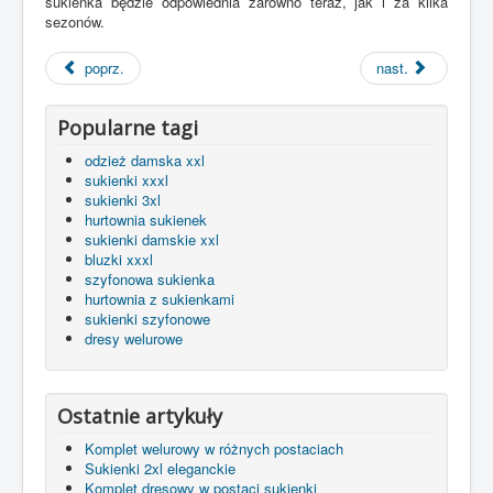
sukienka będzie odpowiednia zarówno teraz, jak i za kilka
sezonów.
poprz.
nast.
Popularne tagi
odzież damska xxl
sukienki xxxl
sukienki 3xl
hurtownia sukienek
sukienki damskie xxl
bluzki xxxl
szyfonowa sukienka
hurtownia z sukienkami
sukienki szyfonowe
dresy welurowe
Ostatnie artykuły
Komplet welurowy w różnych postaciach
Sukienki 2xl eleganckie
Komplet dresowy w postaci sukienki