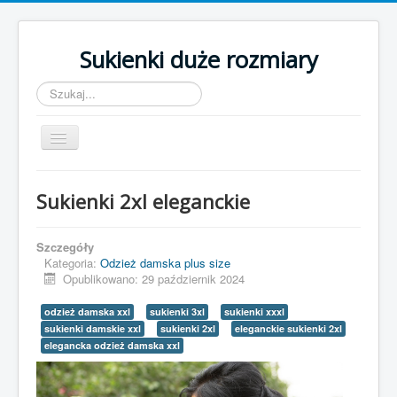
Sukienki duże rozmiary
Szukaj...
Toggle
Navigation
Strona główna
Sukienki 2xl eleganckie
Sukienki z szyfonu
Odzież damska plus size
Szczegóły
Kategoria:
Odzież damska plus size
Koszule damskie duże rozmiary
Opublikowano: 29 październik 2024
odzież damska xxl
sukienki 3xl
sukienki xxxl
sukienki damskie xxl
sukienki 2xl
eleganckie sukienki 2xl
elegancka odzież damska xxl