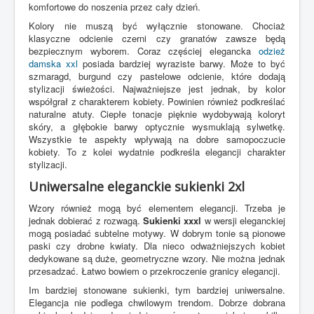
komfortowe do noszenia przez cały dzień.
Kolory nie muszą być wyłącznie stonowane. Chociaż
klasyczne odcienie czerni czy granatów zawsze będą
bezpiecznym wyborem. Coraz częściej elegancka
odzież
damska xxl
posiada bardziej wyraziste barwy. Może to być
szmaragd, burgund czy pastelowe odcienie, które dodają
stylizacji świeżości. Najważniejsze jest jednak, by kolor
współgrał z charakterem kobiety. Powinien również podkreślać
naturalne atuty. Ciepłe tonacje pięknie wydobywają koloryt
skóry, a głębokie barwy optycznie wysmuklają sylwetkę.
Wszystkie te aspekty wpływają na dobre samopoczucie
kobiety. To z kolei wydatnie podkreśla elegancji charakter
stylizacji.
Uniwersalne eleganckie sukienki 2xl
Wzory również mogą być elementem elegancji. Trzeba je
jednak dobierać z rozwagą.
Sukienki xxxl
w wersji eleganckiej
mogą posiadać subtelne motywy. W dobrym tonie są pionowe
paski czy drobne kwiaty. Dla nieco odważniejszych kobiet
dedykowane są duże, geometryczne wzory. Nie można jednak
przesadzać. Łatwo bowiem o przekroczenie granicy elegancji.
Im bardziej stonowane sukienki, tym bardziej uniwersalne.
Elegancja nie podlega chwilowym trendom. Dobrze dobrana